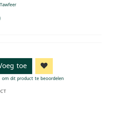
Tawfeer
9
Voeg toe
 om dit product te beoordelen
UCT