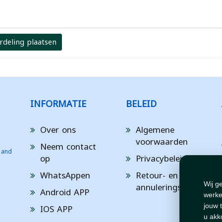
rdeling plaatsen
INFORMATIE
BELEID
Over ons
Algemene
voorwaarden
Neem contact
 and
op
Privacybeleid
WhatsAppen
Retour- en
annuleringsbeleid
Wij g
Android APP
werke
IOS APP
jouw 
u akk