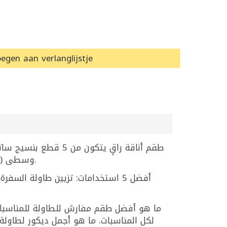
egen aan verlanglijstje
وسطى (40×135سم)، وثلاث مفارش مربعة (40×40سم). يمنح طاولتك مظهراً فاخراً ومميزاً في المناسبات والأعياد.
أفضل 5 استخدامات: تزيين طاولة ا
لكل المناسبات. ما هو أجمل ديكور لطاول