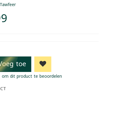
Tawfeer
99
Voeg toe
 om dit product te beoordelen
UCT