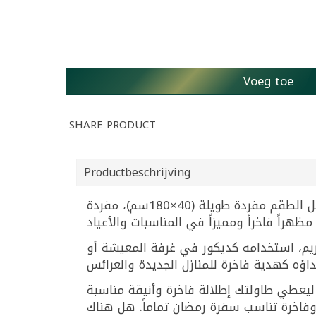
Voeg toe
SHARE PRODUCT
Productbeschrijving
طقم أناقة راقٍ يتكون من 5 قطع بنسيج ساتان ذهبي لامع وحواف دانتيل مطرّز بزخارف زهرية أنيقة. يشمل الطقم مفردة طويلة (40×180سم)، مفردة
لكريم، استخدامه كديكور في غرفة المعيشة أو
فارش للطاولة للمناسبات؟ يمكن استخدام طقم مفارش طاولة ذهبي دانتيل 5 قطع ليعطي طاولتك إطلالة فاخرة وأنيقة مناسبة
وفاخرة تناسب سفرة رمضان تماماً. هل هناك