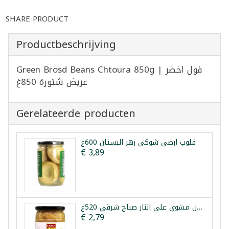
SHARE PRODUCT
Productbeschrijving
Green Brosd Beans Chtoura 850g | فول اخضر
عريض شتورة 850غ
Gerelateerde producten
قلوب ارضي شوكي زهر البستان 600غ
€ 3,89
باذنجان مشوي على النار صباح شرقي 520غ
€ 2,79