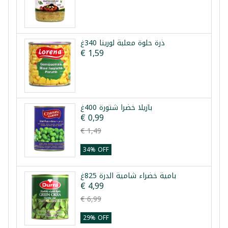
ذرة حلوة معلبة لورينا 340غ
€ 1,59
بازيلا خضرا شتورة 400غ
€ 0,99
€ 1,49
34% OFF
بامية خضراء شامية الدرة 825غ
€ 4,99
€ 6,99
29% OFF