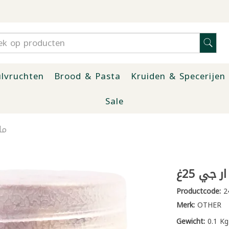
lvruchten
Brood & Pasta
Kruiden & Specerijen
Sale
مل
جي 25غ
Productcode:
2
Merk:
OTHER
Gewicht:
0.1 Kg