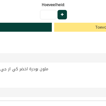
Hoeveelheid:
Toevo
reen Colouring Powder KRG 25g | ملون بودرة اخضر كي ار جي 25غ