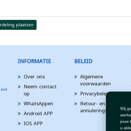
rdeling plaatsen
INFORMATIE
BELEID
Over ons
Algemene
voorwaarden
Neem contact
 and
op
Privacybeleid
WhatsAppen
Retour- en
annuleringsbeleid
Wij g
Android APP
werke
IOS APP
jouw 
u akk