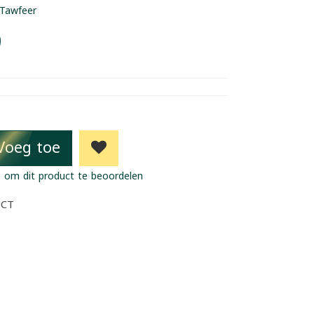
Tawfeer
9
Voeg toe
 om dit product te beoordelen
UCT