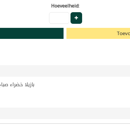
Hoeveelheid:
Toevo
 Peas Boiled Sabah 400g | بازيلا خضراء صباح 400غ