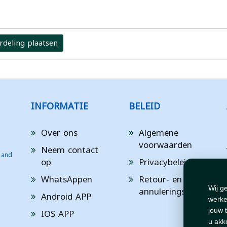
rdeling plaatsen
INFORMATIE
BELEID
Over ons
Algemene
voorwaarden
Neem contact
 and
op
Privacybeleid
WhatsAppen
Retour- en
annuleringsbeleid
Wij g
Android APP
werke
IOS APP
jouw 
u akk