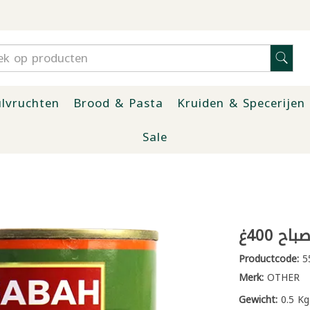
lvruchten
Brood & Pasta
Kruiden & Specerijen
Sale
ح 400غ
Productcode:
5
Merk:
OTHER
Gewicht:
0.5 Kg