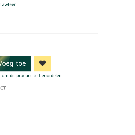
Tawfeer
9
Voeg toe
 om dit product te beoordelen
UCT