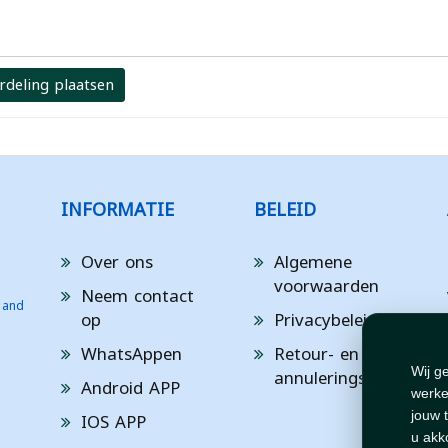
rdeling plaatsen
INFORMATIE
BELEID
Over ons
Algemene
voorwaarden
Neem contact
 and
op
Privacybeleid
WhatsAppen
Retour- en
annuleringsbeleid
Wij g
Android APP
werke
IOS APP
jouw 
u akk