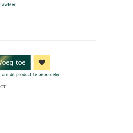
Tawfeer
9
Voeg toe
 om dit product te beoordelen
UCT