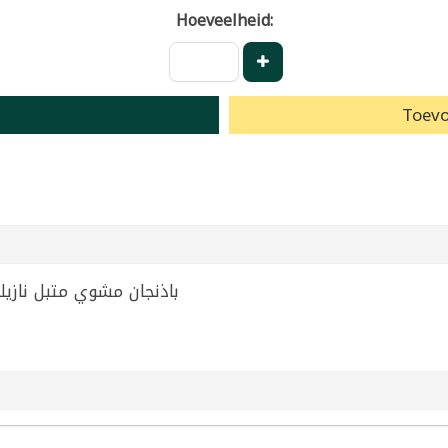
Hoeveelheid:
Toevo
lled Eggplant Nazilla 1050g | باذنجان مشوي متبل نازيلا 1050غ