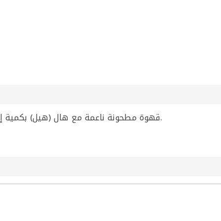
قهوة مطحونة ناعمة مع هال (هيل) بكمية إضافية لتعطي رائحة أقوى وطعم عربي أصيل.