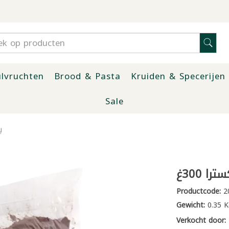
lvruchten
Brood & Pasta
Kruiden & Specerijen
Sale
ب
 300غ
Productcode:
2
Gewicht:
0.35 K
Verkocht door: