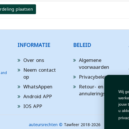
rdeling plaatsen
INFORMATIE
BELEID
Over ons
Algemene
voorwaarden
Neem contact
 and
op
Privacybeleid
WhatsAppen
Retour- en
annuleringsbeleid
Wij g
Android APP
werke
IOS APP
jouw 
u akk
priva
auteursrechten ©
Tawfeer 2018-2026