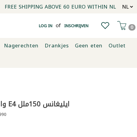
FREE SHIPPING ABOVE 60 EURO WITHIN NL
of
LOG IN
INSCHRIJVEN
0
Nagerechten
Drankjes
Geen eten
Outlet
واكس للشعر E4 ايليغانس 150ملل
990