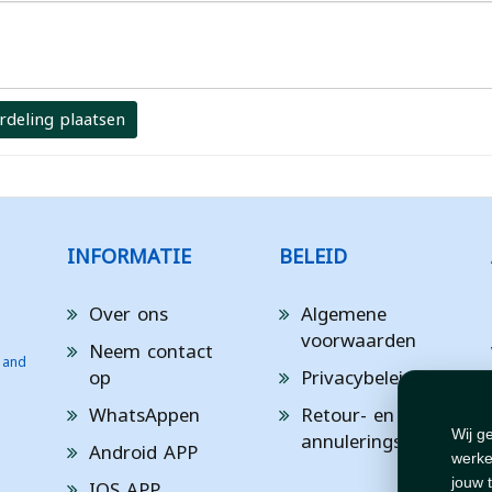
rdeling plaatsen
INFORMATIE
BELEID
Over ons
Algemene
voorwaarden
Neem contact
 and
op
Privacybeleid
WhatsAppen
Retour- en
annuleringsbeleid
Wij g
Android APP
werke
IOS APP
jouw 