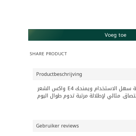
Voeg toe
SHARE PRODUCT
Productbeschrijving
واكس الشعر E4 ايليغانس بحجم 150 مل يمنحك تثبيتاً مثالياً ولمسة أنيقة لشعرك. هذا المنتج من فئة العناية الشخصية سهل الاستخدام ويمنحك
Gebruiker reviews