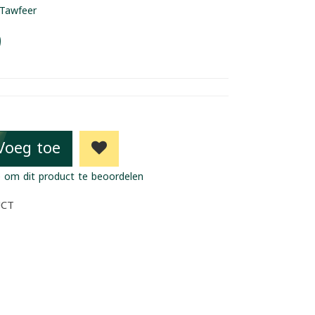
Tawfeer
9
Voeg toe
 om dit product te beoordelen
UCT