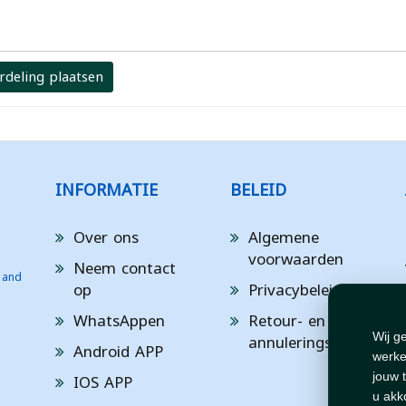
rdeling plaatsen
INFORMATIE
BELEID
Over ons
Algemene
voorwaarden
Neem contact
 and
op
Privacybeleid
WhatsAppen
Retour- en
annuleringsbeleid
Wij g
Android APP
werke
IOS APP
jouw 
u akk