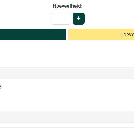
Hoeveelheid:
Toevo
قال