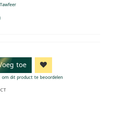
Tawfeer
9
Voeg toe
 om dit product te beoordelen
UCT