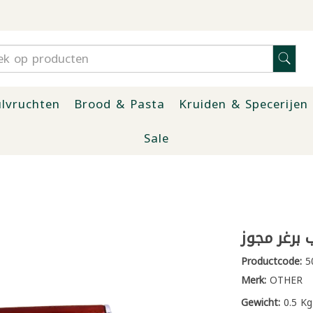
lvruchten
Brood & Pasta
Kruiden & Specerijen
Sale
 برغر مجوز
Productcode:
5
Merk:
OTHER
Gewicht:
0.5 Kg