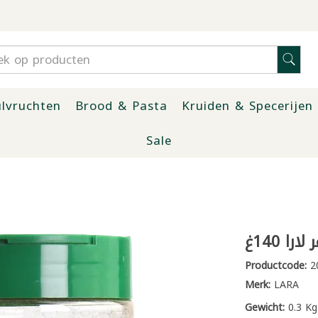
lvruchten
Brood & Pasta
Kruiden & Specerijen
Sale
را 140غ
Productcode:
2
Merk:
LARA
Gewicht:
0.3 Kg