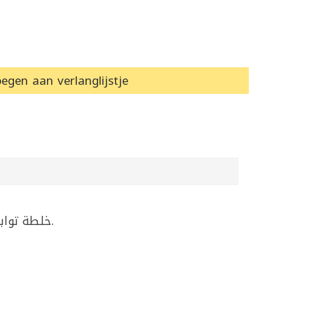
egen aan verlanglijstje
خلطة توابل جاهزة للبرغر تعطي نكهة قوية ومتوازنة للحمة المفرومة وتخليك توصل لطعم قريب من المطاعم بسرعة.