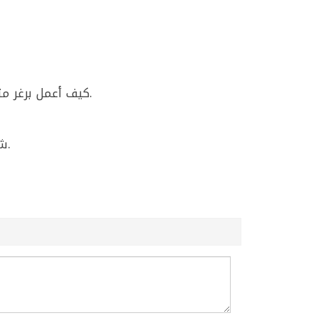
كيف أعمل برغر مثل المطاعم بالبيت؟ استخدم توابل همبرغر لارا 140غ مع اللحم المفروم قبل التشكيل ليطلع الطعم مضبوط.
شو بهار يعطي طعم مشوي غني بدون تعب؟ توابل همبرغر لارا 140غ مناسبة للشوي وتعطي نكهة واضحة.