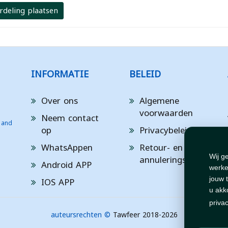
rdeling plaatsen
INFORMATIE
BELEID
Over ons
Algemene
voorwaarden
Neem contact
 and
op
Privacybeleid
WhatsAppen
Retour- en
annuleringsbeleid
Wij g
Android APP
werke
IOS APP
jouw 
u akk
priva
auteursrechten ©
Tawfeer 2018-2026