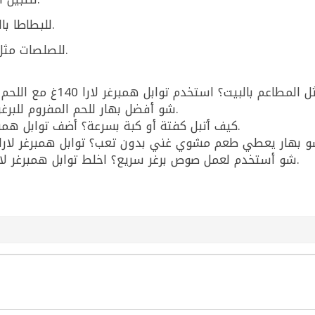
للبطاطا بالفرن أو بالمقلاة الهوائية (رشة خفيفة).
للصلصات مثل صوص البرغر (مع مايونيز/خردل/كاتشب).
شو أفضل بهار للحم المفروم للبرغر؟ توابل همبرغر لارا 140غ خيار جاهز ومتوازن.
كيف أتبل كفتة أو كبة بسرعة؟ أضف توابل همبرغر لارا 140غ للحمة المفرومة وامزجها جيداً.
شو أستخدم لعمل صوص برغر سريع؟ اخلط توابل همبرغر لارا 140غ مع مايونيز وخردل وطلع صوص جاهز.