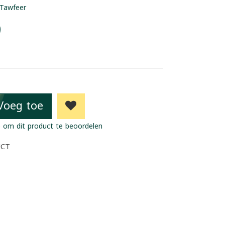
Tawfeer
9
Voeg toe
 om dit product te beoordelen
UCT