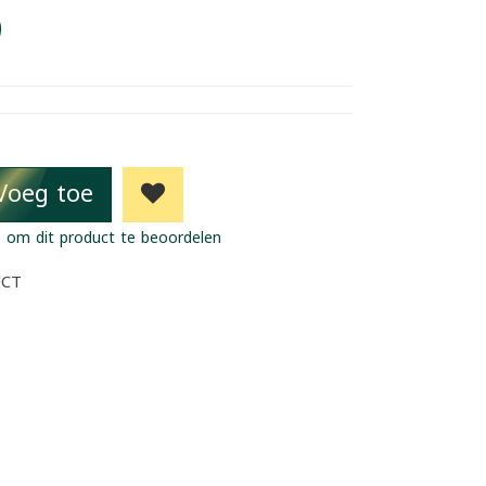
9
Voeg toe
 om dit product te beoordelen
UCT