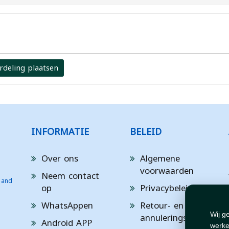
rdeling plaatsen
INFORMATIE
BELEID
Over ons
Algemene
voorwaarden
Neem contact
 and
op
Privacybeleid
WhatsAppen
Retour- en
annuleringsbeleid
Wij g
Android APP
werke