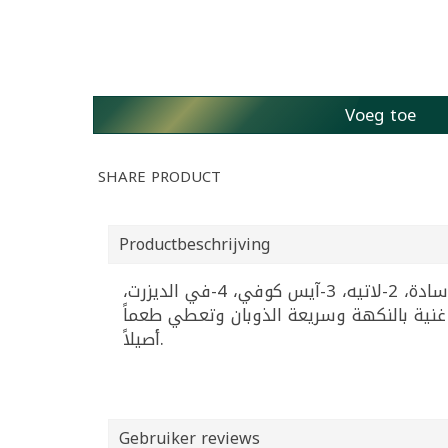
Voeg toe
SHARE PRODUCT
Productbeschrijving
قهوة فورية مجففة بالتجميد غنية وناعمة من حبوب عالية الجودة. أفضل 5 استخدامات: 1-قهوة ساخنة سادة، 2-لاتيه، 3-آيس كوفي، 4-في الديزرت،
5-قهوة فورية مع هال؟ قهوة فورية حسيب جولد 200غ مثالية لأنها غنية بالنكهة وسريعة الذوبان وتعطي طعماً
أصيلاً.
Gebruiker reviews