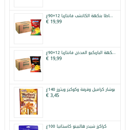
طرد شيبس بطاطا بنكهة الكاتشب فانتازيا 12×90غ
€ 19,99
طرد شيبس بطاطا بنكهة الباربكيو المدخن فانتازيا 12×90غ
€ 19,99
بوشار كراميل وقرفة وكوكيز ويثررز 140غ
€ 3,45
كراكرز شيدر هالبينو كاستانيا 100غ