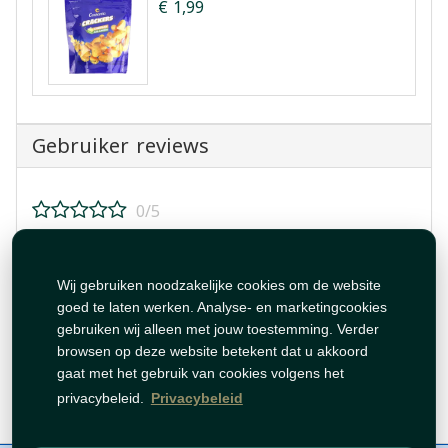
€ 1,99
Gebruiker reviews
0/5
Beoordeel dit product!
Wij gebruiken noodzakelijke cookies om de website
goed te laten werken. Analyse- en marketingcookies
gebruiken wij alleen met jouw toestemming. Verder
browsen op deze website betekent dat u akkoord
gaat met het gebruik van cookies volgens het
Beoordeling plaatsen
privacybeleid.
Privacybeleid