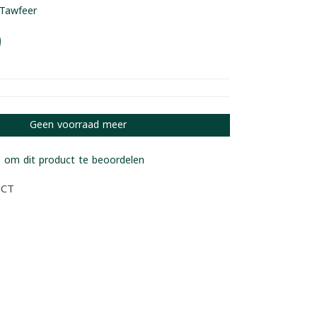
Tawfeer
9
Geen voorraad meer
 om dit product te beoordelen
UCT