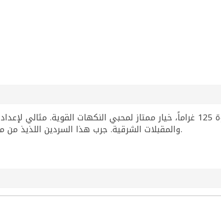
سردين بالزيت النباتي حار من ليو، عبوة 125 غراماً، خيار ممتاز لمحبي النكهات
والمقبلات الشرقية. جرب هذا السردين اللذيذ من ماركة ليو لإضفاء طعم حار ومميز على وجباتك.