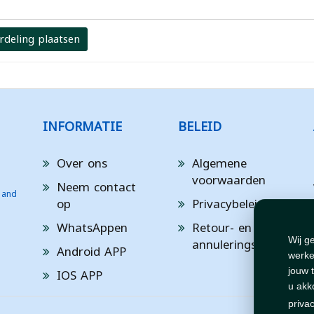
rdeling plaatsen
INFORMATIE
BELEID
Over ons
Algemene
voorwaarden
Neem contact
 and
op
Privacybeleid
WhatsAppen
Retour- en
annuleringsbeleid
Wij g
Android APP
werke
IOS APP
jouw 
u akk
priva