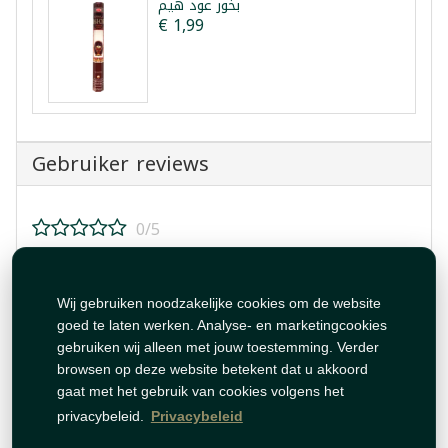
بخور عود هيم
€ 1,99
Gebruiker reviews
0/5
Beoordeel dit product!
Wij gebruiken noodzakelijke cookies om de website
goed te laten werken. Analyse- en marketingcookies
gebruiken wij alleen met jouw toestemming. Verder
browsen op deze website betekent dat u akkoord
gaat met het gebruik van cookies volgens het
Beoordeling plaatsen
privacybeleid.
Privacybeleid