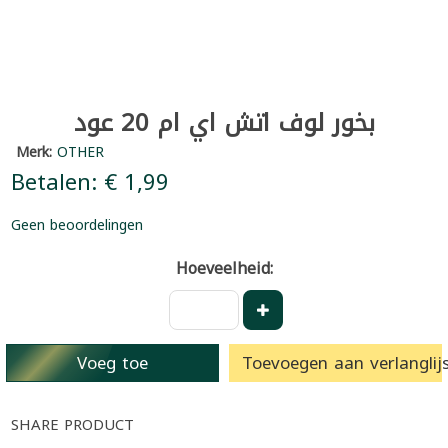
بخور لوف اتش اي ام 20 عود
Merk:
OTHER
Betalen: € 1,99
Geen beoordelingen
Hoeveelheid:
Voeg toe
Toevoegen aan verlanglijs
SHARE PRODUCT