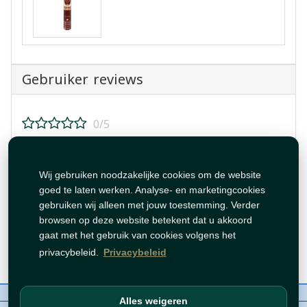
Gebruiker reviews
0/5
Beoordeel dit product!
Wij gebruiken noodzakelijke cookies om de website
goed te laten werken. Analyse- en marketingcookies
gebruiken wij alleen met jouw toestemming. Verder
browsen op deze website betekent dat u akkoord
gaat met het gebruik van cookies volgens het
Beoordeling plaatsen
privacybeleid.
Privacybeleid
Over ons
Contact
Beleid
WhatsAppen
Alles weigeren