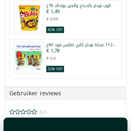
كوب نودلز بالدجاج والجبن بولداك 70غ
€ 1,49
€ 3,99
63% OFF
عرض 2+1 مجانا نودلز كاري اطلس فود 60غ
€ 1,78
€ 2,6
32% OFF
Gebruiker reviews
0/5
Beoordeel dit product!