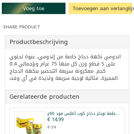
Voeg toe
Toevoegen aan verlanglijs
SHARE PRODUCT
Productbeschrijving
اندومي نكهة دجاج خاصة من إندومي، عبوة تحتوي
على 5 قطع وزن كل منها 75 غرام وبإجمالي 0.4
كجم. معكرونة سريعة التحضير بنكهة الدجاج
المميزة، مثالية لوجبة سريعة ولذيذة في أي وقت.
Gerelateerde producten
طرد 24 قطعة نودلز دجاج كوب أطلس فود 60غ
€ 14,99
€ 24