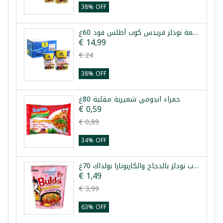
38% OFF
طرد 24 قطعة نودلز قريدس كوب أطلس فود 60غ
€ 14,99
€ 24
38% OFF
حمراء اندومي شعيرية مقلية 80غ
€ 0,59
€ 0,89
34% OFF
كوب نودلز بالدجاج والكاربونارا بولداك 70غ
€ 1,49
€ 3,99
63% OFF