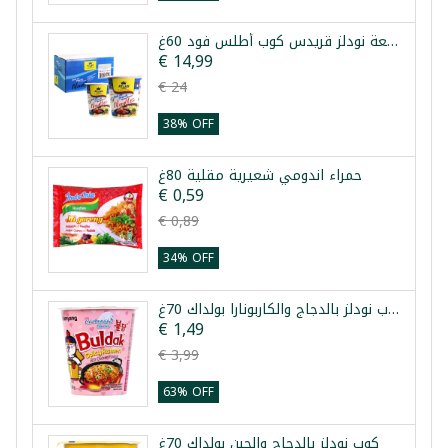
طرد 24 قطعة نودلز قريدس كوب أطلس فود 60غ
€ 14,99
€ 24
38% OFF
حمراء اندومي شعيرية مقلية 80غ
€ 0,59
€ 0,89
34% OFF
كوب نودلز بالدجاج والكاربونارا بولداك 70غ
€ 1,49
€ 3,99
63% OFF
كوب نودلز بالدجاج والجبن بولداك 70غ