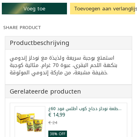
Voeg toe
Toevoegen aan verlanglijs
SHARE PRODUCT
Productbeschrijving
استمتع بوجبة سريعة ولذيذة مع نودلز إندومي
بنكهة اللحم البقري، عبوة 70 غرام. مثالية كوجبة
خفيفة مشبعة، من ماركة إندومي الموثوقة.
Gerelateerde producten
طرد 24 قطعة نودلز دجاج كوب أطلس فود 60غ
€ 14,99
€ 24
38% OFF