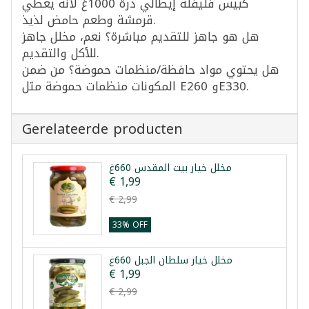
كبيس فليفلة إيطالي درة 1000غ لأنه يعطي
قرمشة وطعم حامض لذيذ.
هل هو جاهز للتقديم مباشرة؟ نعم، مخلل جاهز
للأكل والتقديم.
هل يحتوي مواد حافظة/منظمات حموضة؟ من ضمن
المكونات منظمات حموضة مثل E260 وE330.
Gerelateerde producten
مخلل خيار بيت المقدس 660غ
€ 1,99
€ 2,99
33% OFF
مخلل خيار سلطان الجبل 660غ
€ 1,99
€ 2,99