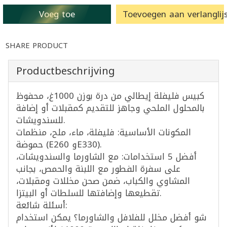
Voeg toe
Toevoegen aan verlanglijs
SHARE PRODUCT
Productbeschrijving
كبيس فليفلة إيطالي من درة بوزن 1000غ، محفوظ
بالمحلول الملحي وجاهز للتقديم كمقبلات أو إضافة
للسندويشات.
المكونات الأساسية: فليفلة، ماء، ملح، منظمات
حموضة (E260 وE330).
أفضل 5 استخدامات: مع الشاورما والسندويشات،
على سفرة الفطور مع اللبنة والحمص، بجانب
المشاوي والكباب، ضمن صحن مخللات ومقبلات،
تقطيعها وإضافتها للسلطات أو البيتزا.
أسئلة شائعة:
شو أفضل مخلل للفلافل والشاورما؟ يمكن استخدام