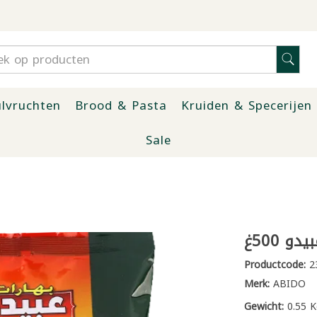
lvruchten
Brood & Pasta
Kruiden & Specerijen
Sale
و 500غ
Productcode:
2
Merk:
ABIDO
Gewicht:
0.55 K