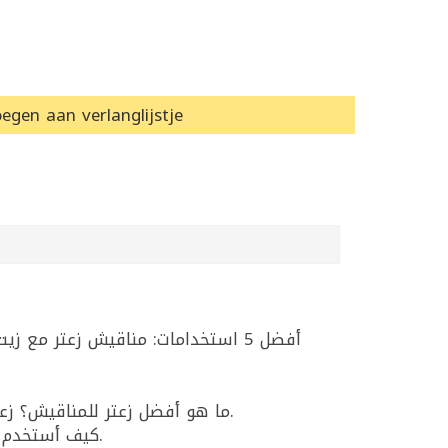
egen aan verlanglijstje
أفضل 5 استخدامات: مناقيش زعتر مع
ما هو أفضل زعتر للمناقيش؟ زعتر أردني عبيدو 500غ خيار ممتاز للمناقيش لأنه يعطي نكهة واضحة وقوام مناسب عند خلطه بزيت الزيتون.
كيف أستخدم الزعتر للساندويشات؟ رشّ زعتر أردني عبيدو فوق اللبنة أو الجبنة مع زيت زيتون ليعطي طعماً شامياً سريعاً.