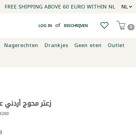
FREE SHIPPING ABOVE 60 EURO WITHIN NL
of
LOG IN
INSCHRIJVEN
0
Nagerechten
Drankjes
Geen eten
Outlet
زعتر محوج أردني عبيد
3200
g