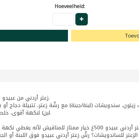
Hoeveelheid:
Toevo
زعتر أردني من عبيدو بنكهة زعتر غنية ومناسبة للاستخدام اليومي.
 زيت زيتون، سندويشات (لبنة/جبنة) مع رشّة زعتر، تتبيلة دجاج
لبن) لنكهة أقوى، خلطه مع السمسم أو زيت الزيتون لغموس سريع.