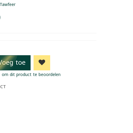
Tawfeer
9
Voeg toe
 om dit product te beoordelen
UCT