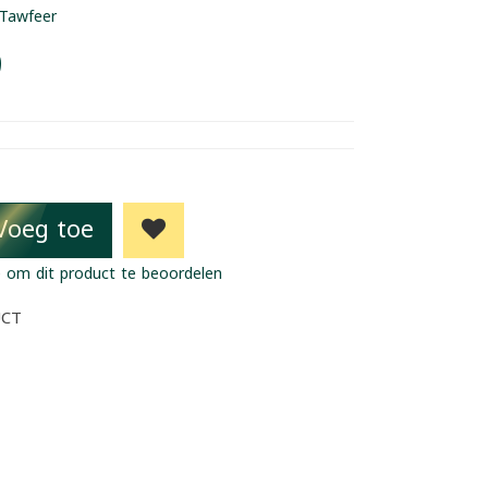
Tawfeer
9
Voeg toe
 om dit product te beoordelen
UCT