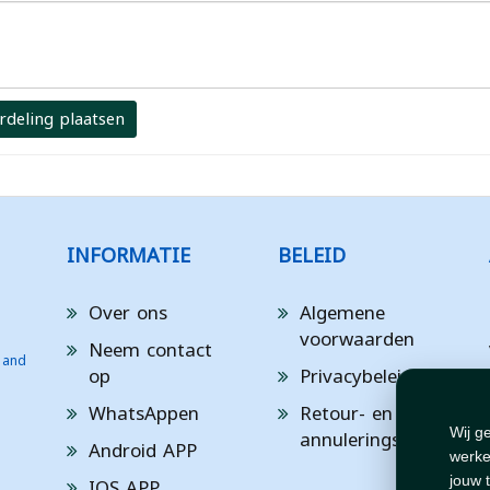
rdeling plaatsen
INFORMATIE
BELEID
Over ons
Algemene
voorwaarden
Neem contact
 and
op
Privacybeleid
WhatsAppen
Retour- en
annuleringsbeleid
Wij g
Android APP
werke
IOS APP
jouw 