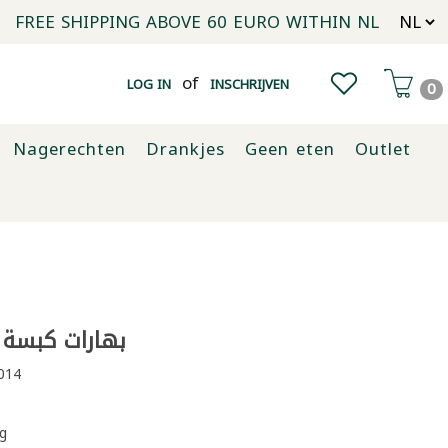
FREE SHIPPING ABOVE 60 EURO WITHIN NL
of
LOG IN
INSCHRIJVEN
0
Nagerechten
Drankjes
Geen eten
Outlet
بهارات كبسة عب
014
g