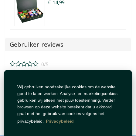
€ 14,99
Gebruiker reviews
0/5
Beoordeel dit product!
Wij gebruiken noodzakelijke cookies om de website
goed te laten werken. Analyse- en marketingcookies
gebruiken wij alleen met jouw toestemming. Verder
browsen op deze website betekent dat u akkoord
gaat met het gebruik van cookies volgens het
Beoordeling plaatsen
privacybeleid.
Privacybeleid