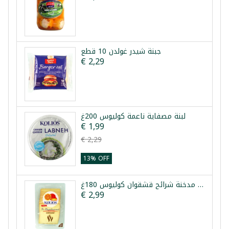
جبنة شيدر غولدن 10 قطع
€ 2,29
لبنة مصفاية ناعمة كوليوس 200غ
€ 1,99
€ 2,29
13% OFF
جبنة مدخنة شرائح قشقوان كوليوس 180غ
€ 2,99