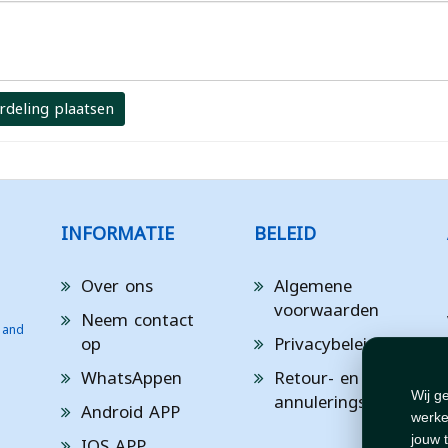
rdeling plaatsen
INFORMATIE
BELEID
Over ons
Algemene
voorwaarden
Neem contact
 and
op
Privacybeleid
WhatsAppen
Retour- en
annuleringsbeleid
Wij g
Android APP
werke
IOS APP
jouw 