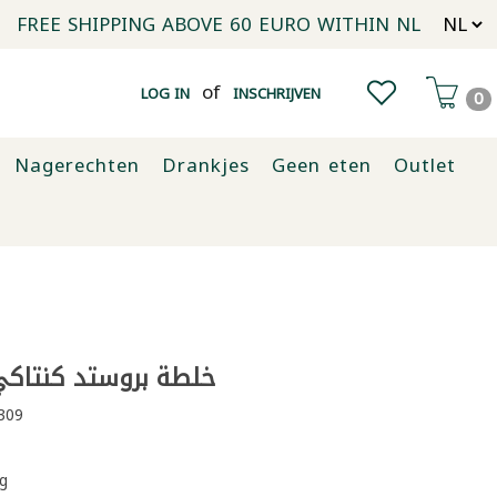
FREE SHIPPING ABOVE 60 EURO WITHIN NL
of
LOG IN
INSCHRIJVEN
0
Nagerechten
Drankjes
Geen eten
Outlet
خلطة بروستد كنتاكي حار
309
g