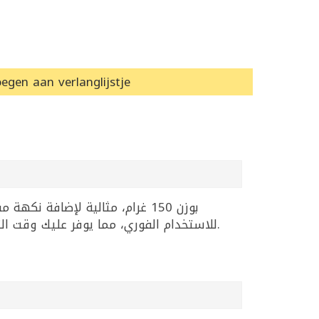
egen aan verlanglijstje
للاستخدام الفوري، مما يوفر عليك وقت التحضير ويضمن طعماً مميزاً. يمكنك استخدامها لتتبيل الدجاج أو اللحوم للحصول على قرمشة ذهبية شهية.