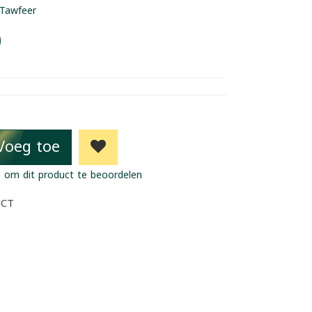
Tawfeer
9
Voeg toe
 om dit product te beoordelen
UCT