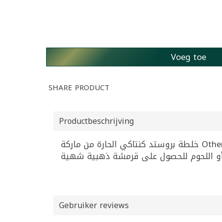
Voeg toe
SHARE PRODUCT
Productbeschrijving
خلطة بروستد كنتاكي الحارة من ماركة Other بوزن 150 غرام، مثالية لإضافة نكهة مقرمشة ولذيذة لأطباقك المفضلة. تمتاز بمزيجها الحار الجاهز
Gebruiker reviews