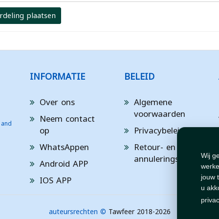
rdeling plaatsen
INFORMATIE
BELEID
Over ons
Algemene
voorwaarden
Neem contact
 and
op
Privacybeleid
WhatsAppen
Retour- en
annuleringsbeleid
Wij g
Android APP
werke
IOS APP
jouw 
u akk
priva
auteursrechten ©
Tawfeer 2018-2026