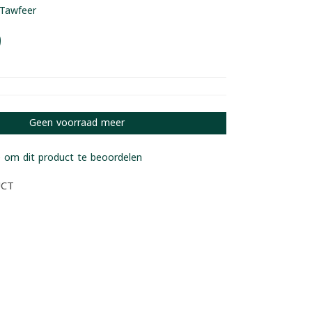
Tawfeer
9
Geen voorraad meer
 om dit product te beoordelen
UCT