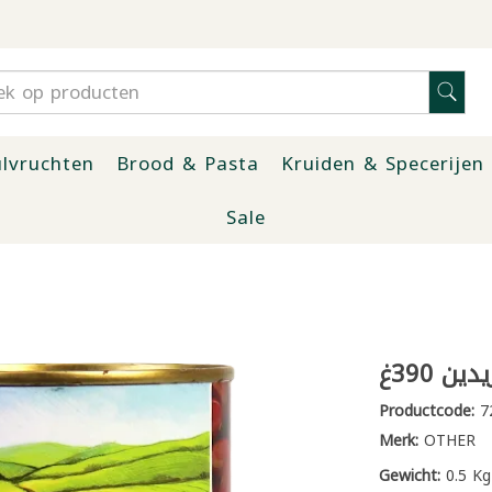
lvruchten
Brood & Pasta
Kruiden & Specerijen
Sale
ن 390غ
Productcode:
7
Merk:
OTHER
Gewicht:
0.5 Kg