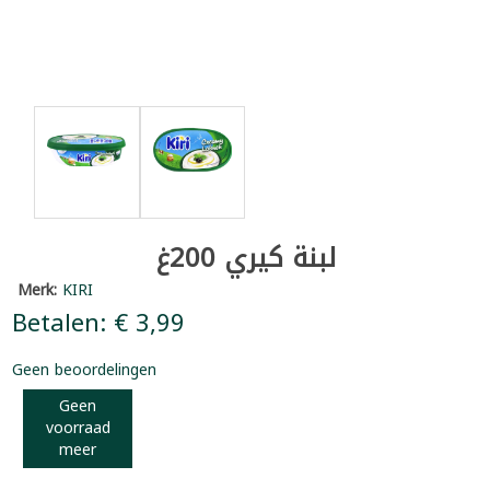
لبنة كيري 200غ
Merk:
KIRI
Betalen: € 3,99
Geen beoordelingen
Geen
voorraad
meer