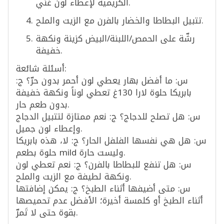
الكريمية لإعطاء لون غني.
تتبيل البطاطا والخضار بالفرن مع الزيت والملح.
رشّة على الحمص/اللبنة/البيض كزينة ونكهة
خفيفة.
أسئلة شائعة:
س: ما أفضل بهار يعطي لون أحمر بدون حرّ؟ ج:
بابريكا حلوة لارا 130غ تعطي لوناً ونكهة خفيفة
بدون طعم حار.
س: هل تصلح للدجاج؟ ج: نعم ممتازة لتتبيل الدجاج
وإعطاء لون جميل.
س: هل هي نفسها الفلفل الحار؟ ج: لا، هذه بابريكا
حلوة بطعم mild وليست حارة.
س: هل تنفع للبطاطا بالفرن؟ ج: نعم تعطي لون
ونكهة لطيفة مع الزيت والملح.
س: متى أضيفها أثناء الطبخ؟ ج: يمكن إضافتها
أثناء الطبخ أو كلمسة أخيرة؛ الأفضل عدم تحميصها
بقوة حتى لا تَمرّ.