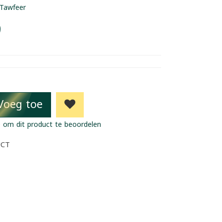
Tawfeer
9
Voeg toe
 om dit product te beoordelen
UCT