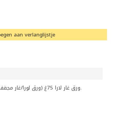
egen aan verlanglijstje
ورق غار لارا 75غ (ورق لورا/غار مجفف) يعطي نكهة عطرية للأكل خصوصاً الشوربات والمرق واليخنات والأرز، ويُزال قبل التقديم لأنه قاسي للأكل.