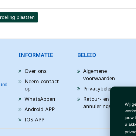
rdeling plaatsen
INFORMATIE
BELEID
Over ons
Algemene
voorwaarden
Neem contact
 and
op
Privacybeleid
WhatsAppen
Retour- en
annuleringsbeleid
Wij g
Android APP
werke
IOS APP
jouw 
u akk
priva