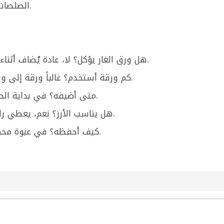
الصلصات مثل صلصة البندورة أو صوصات اللحمة.
هل ورق الغار يؤكل؟ لا، عادة يُضاف أثناء الطبخ ثم يُزال قبل التقديم لأنه قاسي.
كم ورقة أستخدم؟ غالباً ورقة إلى ورقتين للقدر حسب الكمية وقوة النكهة.
متى أضيفه؟ في بداية الطبخ أو أثناء السلق ليعطي نكهة أفضل.
هل يناسب الأرز؟ نعم، يعطي رائحة طيبة للأرز خصوصاً مع اللحم/الدجاج.
كيف أحفظه؟ في عبوة محكمة بمكان بارد وجاف بعيداً عن الرطوبة.