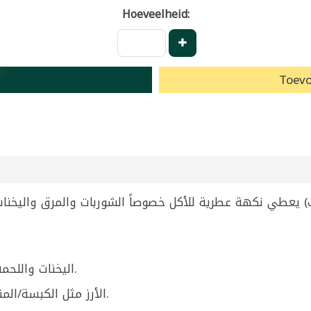
Hoeveelheid:
Toevo
اليخنات واللحمة المطبوخة (يُضاف أثناء الطبخ الطويل).
الأرز مثل الكبسة/المندي بإضافة ورقة أو ورقتين أثناء الطبخ.