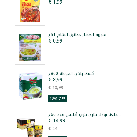
€ 1,99
شوربة الخضار حدائق الشام 51غ
€ 0,99
كشك بلدي الغوطة 800غ
€ 8,99
€ 10,99
18% OFF
طرد 24 قطعة نودلز كاري كوب أطلس فود 60غ
€ 14,99
€ 24