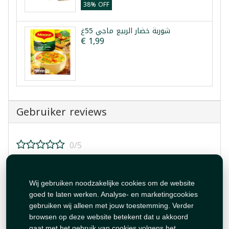
38% OFF
شوربة خضار الربيع ماجي 55غ
€ 1,99
Gebruiker reviews
0/5
Beoordeel dit product!
Wij gebruiken noodzakelijke cookies om de website
goed te laten werken. Analyse- en marketingcookies
gebruiken wij alleen met jouw toestemming. Verder
browsen op deze website betekent dat u akkoord
gaat met het gebruik van cookies volgens het