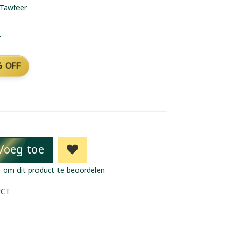
Tawfeer
2
 OFF
Voeg toe
 om dit product te beoordelen
UCT