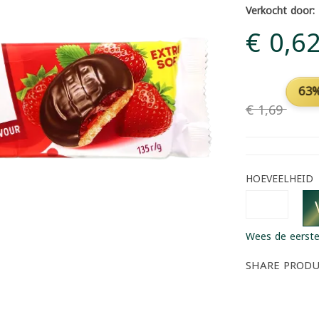
Verkocht door:
€ 0,6
63%
€ 1,69
HOEVEELHEID
Wees de eerste
SHARE PROD