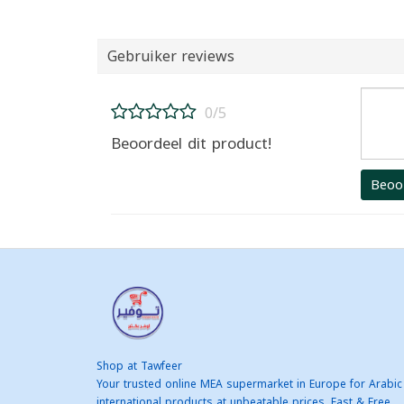
Gebruiker reviews
0/5
Beoordeel dit product!
Beoo
Shop at Tawfeer
Your trusted online MEA supermarket in Europe for Arabic
international products at unbeatable prices. Fast & Free