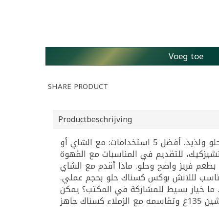
Voeg toe
SHARE PRODUCT
Productbeschrijving
بسكويت جيلي بالفريز مع حشوة فريز فاكهية وتغليف شوكولاتة خفيف من روشين (135غ)، سناك حلو ولذيذ. أفضل 5 استخدامات: مع الشاي أو
شيزكيك، للتقديم في المناسبات مع القهوة
بية. أسئلة شائعة: ما أفضل بسكويت بطعم الفريز؟ يمكن اختيار جيلي بسكويت بالفريز روشين 135غ بطعم فريز واضح وحلو. ماذا أقدم مع الشاي
 مناسب لللانش بوكس كسناك حلو بحجم عملي
 ما خيار بسيط للمشاركة في المكتب؟ يمكن