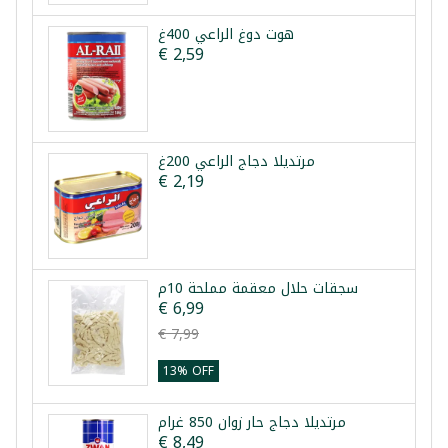
هوت دوغ الراعي 400غ
€ 2,59
مرتديلا دجاج الراعي 200غ
€ 2,19
سجقات حلال معقمة مملحة 10م
€ 6,99
€ 7,99
13% OFF
مرتديلا دجاج حار زوان 850 غرام
€ 8,49