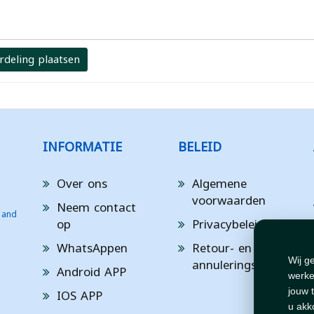
rdeling plaatsen
INFORMATIE
BELEID
Over ons
Algemene
voorwaarden
Neem contact
 and
op
Privacybeleid
WhatsAppen
Retour- en
annuleringsbeleid
Wij g
Android APP
werke
IOS APP
jouw 
u akk