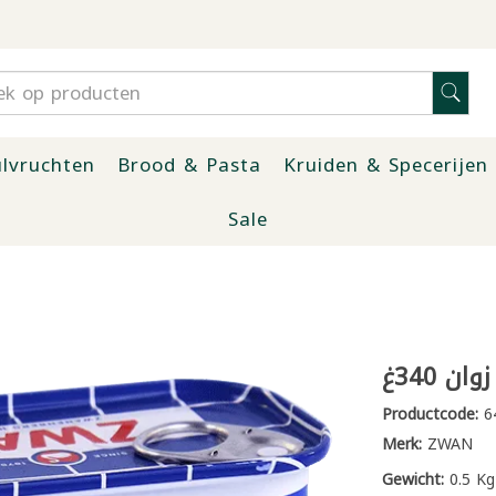
lvruchten
Brood & Pasta
Kruiden & Specerijen
Sale
ن 340غ
Productcode:
6
Merk:
ZWAN
Gewicht:
0.5 Kg