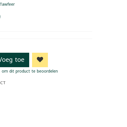
Tawfeer
9
Voeg toe
 om dit product te beoordelen
UCT