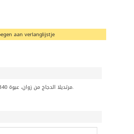
egen aan verlanglijstje
مرتديلا الدجاج من زوان، عبوة 340 غراماً، مثالية للسندويشات والوجبات السريعة. منتج معلب يحتفظ بنكهته الطازجة. جاهزة للتقديم مباشرة.