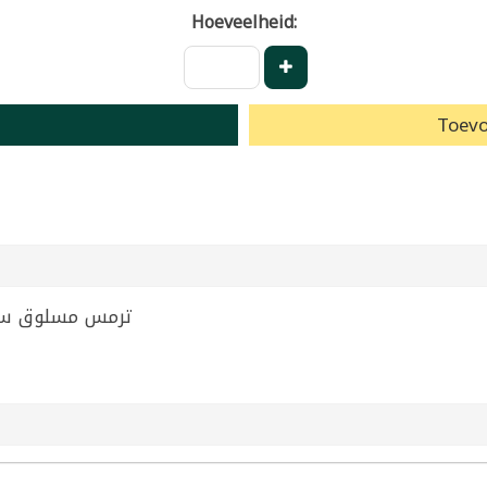
Hoeveelheid:
Toevo
00g | ترمس مسلوق سالاديتوس 100غ