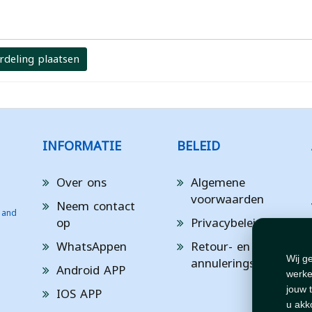
rdeling plaatsen
INFORMATIE
BELEID
Over ons
Algemene
voorwaarden
Neem contact
 and
op
Privacybeleid
WhatsAppen
Retour- en
annuleringsbeleid
Wij g
Android APP
werke
IOS APP
jouw 
u akk