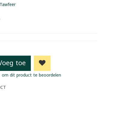
Tawfeer
5
Voeg toe
 om dit product te beoordelen
UCT