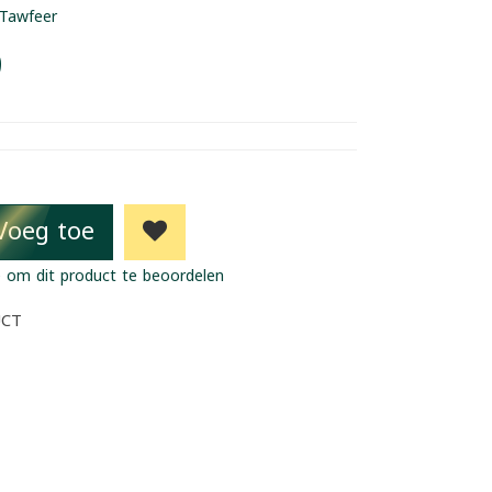
Tawfeer
9
Voeg toe
 om dit product te beoordelen
UCT