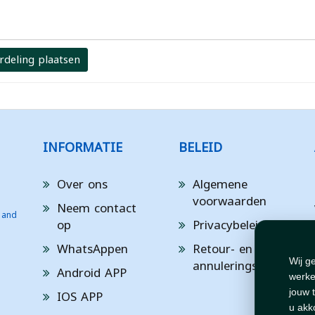
rdeling plaatsen
INFORMATIE
BELEID
Over ons
Algemene
voorwaarden
Neem contact
 and
op
Privacybeleid
WhatsAppen
Retour- en
annuleringsbeleid
Wij g
Android APP
werke
IOS APP
jouw 
u akk