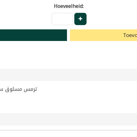
Hoeveelheid:
Toevo
00g | ترمس مسلوق سالاديتوس 600غ