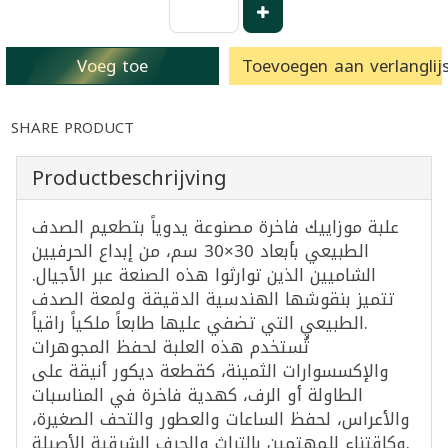
Voeg toe
Toevoegen aan verlanglijs
SHARE PRODUCT
Productbeschrijving
علبة موزاييك فاخرة مصنوعة يدوياً بتطعيم الصدف
الطبيعي بأبعاد 30×30 سم، من إبداع الحرفيين
الشاميين الذين توارثوا هذه الصنعة عبر الأجيال.
تتميز بنقوشها الهندسية الدقيقة ولمعة الصدف
الطبيعي التي تضفي عليها طابعاً ملكياً راقياً.
تُستخدم هذه العلبة لحفظ المجوهرات
والإكسسوارات الثمينة، كقطعة ديكور أنيقة على
الطاولة أو الرف، كهدية فاخرة في المناسبات
والأعراس، لحفظ الساعات والعطور والتحف الصغيرة،
وكاقتناء للمهتمين بالتراث والحرف الشرقية الأصيلة.