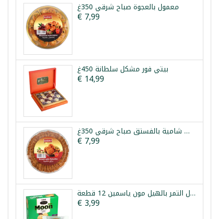
معمول بالعجوة صباح شرقي 350غ
€ 7,99
بيتي فور مشكل سلطانة 450غ
€ 14,99
برازق شامية بالفستق صباح شرقي 350غ
€ 7,99
معمول التمر بالهيل مون ياسمين 12 قطعة *
€ 3,99