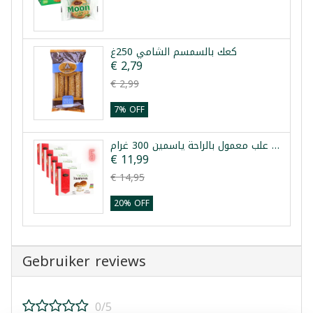
كعك بالسمسم الشامي 250غ
€ 2,79
€ 2,99
7% OFF
خمس علب معمول بالراحة ياسمين 300 غرام
€ 11,99
€ 14,95
20% OFF
Gebruiker reviews
0/5