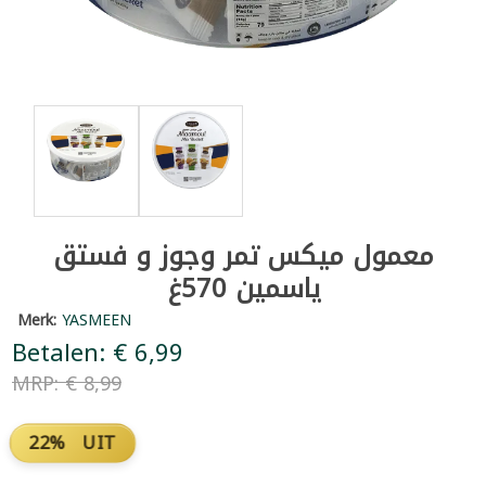
معمول ميكس تمر وجوز و فستق
ياسمين 570غ
Merk:
YASMEEN
Betalen: € 6,99
MRP: € 8,99
22% UIT