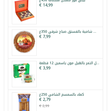
بيتي فور مشكل سلطانة 450غ
€ 14,99
برازق شامية بالفستق صباح شرقي 350غ
€ 7,99
معمول التمر بالهيل مون ياسمين 12 قطعة *
€ 3,99
كعك بالسمسم الشامي 250غ
€ 2,79
€ 2,99