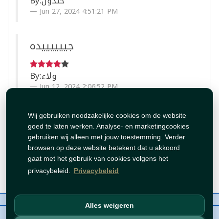
By:
خلدون
Jun 27, 2024 4:51:21 PM
جييييييده
By:
ولاء
Jun 12, 2024 2:06:52 PM
طعم جيد
Wij gebruiken noodzakelijke cookies om de website
goed te laten werken. Analyse- en marketingcookies
gebruiken wij alleen met jouw toestemming. Verder
By:
دانيه
browsen op deze website betekent dat u akkoord
gaat met het gebruik van cookies volgens het
Jun 4, 2024 2:03:00 PM
privacybeleid.
Privacybeleid
Over ons
Contact
Beleid
WhatsAppen
Alles weigeren
auteursrechten©
Tawfeer 2018-2026