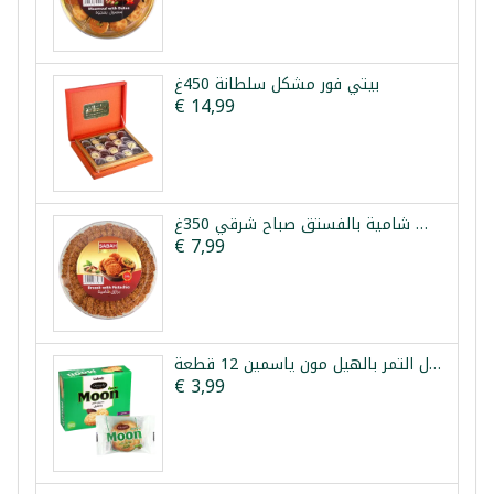
بيتي فور مشكل سلطانة 450غ
€ 14,99
برازق شامية بالفستق صباح شرقي 350غ
€ 7,99
معمول التمر بالهيل مون ياسمين 12 قطعة *
€ 3,99