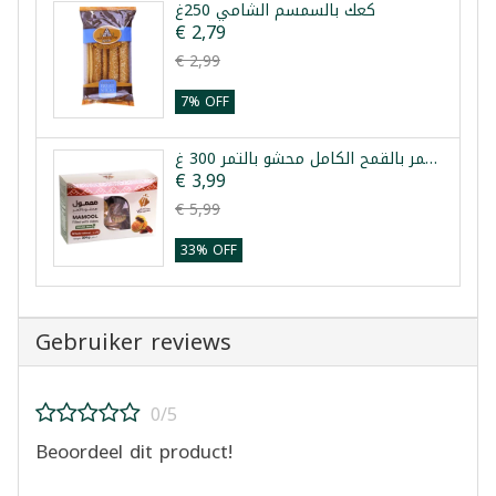
كعك بالسمسم الشامي 250غ
€ 2,79
€ 2,99
7% OFF
معمول قطف التمر بالقمح الكامل محشو بالتمر 300 غ
€ 3,99
€ 5,99
33% OFF
Gebruiker reviews
0/5
Beoordeel dit product!