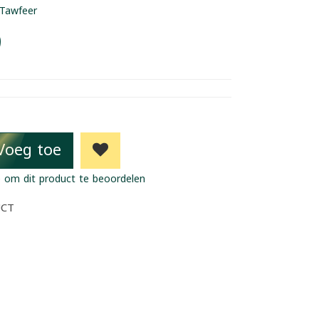
Tawfeer
9
Voeg toe
 om dit product te beoordelen
UCT