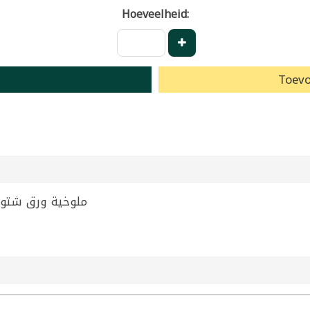
Hoeveelheid:
Toevo
In Brine Chtoura 800g | ملوخية ورق شتورة 800غ