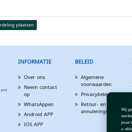
rdeling plaatsen
INFORMATIE
BELEID
Over ons
Algemene
voorwaarden
Neem contact
 and
op
Privacybeleid
WhatsAppen
Retour- en
annuleringsbeleid
Wij g
Android APP
werke
IOS APP
jouw 
u akk