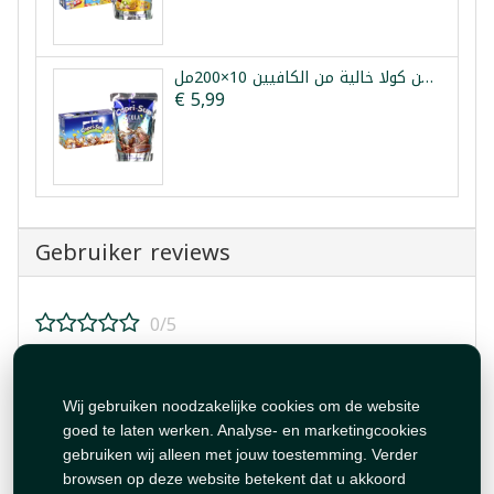
كابري صن كولا خالية من الكافيين 10×200مل
€ 5,99
Gebruiker reviews
0/5
Beoordeel dit product!
Wij gebruiken noodzakelijke cookies om de website
goed te laten werken. Analyse- en marketingcookies
gebruiken wij alleen met jouw toestemming. Verder
browsen op deze website betekent dat u akkoord