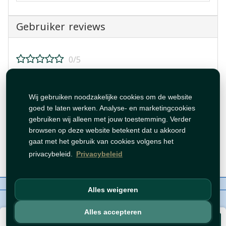
Gebruiker reviews
0/5
Beoordeel dit product!
Wij gebruiken noodzakelijke cookies om de website
goed te laten werken. Analyse- en marketingcookies
gebruiken wij alleen met jouw toestemming. Verder
browsen op deze website betekent dat u akkoord
gaat met het gebruik van cookies volgens het
Beoordeling plaatsen
privacybeleid.
Privacybeleid
Over ons
Contact
Beleid
WhatsAppen
Alles weigeren
auteursrechten©
Tawfeer 2018-2026
Alles accepteren
€ 3,99
Voeg toe