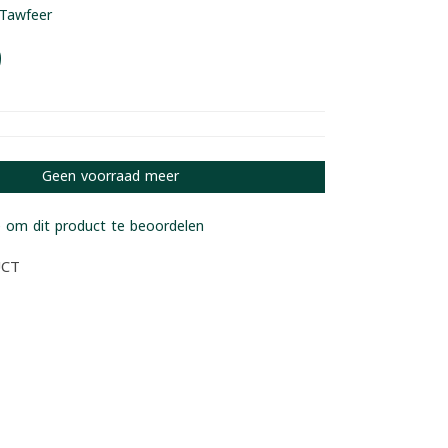
Tawfeer
9
Geen voorraad meer
 om dit product te beoordelen
UCT