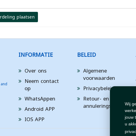
rdeling plaatsen
INFORMATIE
BELEID
Over ons
Algemene
voorwaarden
Neem contact
 and
op
Privacybeleid
WhatsAppen
Retour- en
annuleringsbeleid
Wij g
Android APP
werke
IOS APP
jouw 
u akk
priva