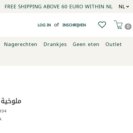
FREE SHIPPING ABOVE 60 EURO WITHIN NL
of
LOG IN
INSCHRIJVEN
0
Nagerechten
Drankjes
Geen eten
Outlet
ملوخية بلد
104
A