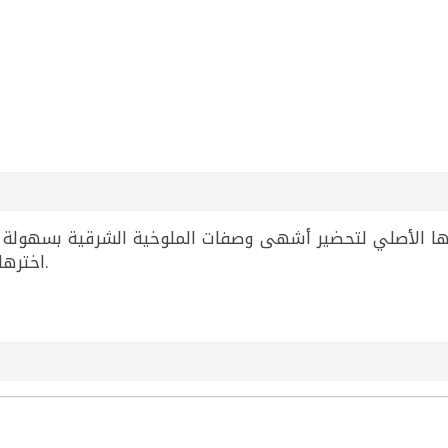
اخترها لتُضفي لمسة تقليدية على وجباتك اليومية.