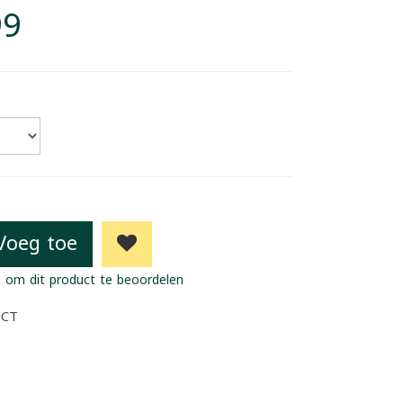
99
Voeg toe
 om dit product te beoordelen
UCT