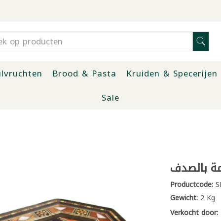
lvruchten
Brood & Pasta
Kruiden & Specerijen
Sale
مة بالصدف
Productcode:
S
Gewicht:
2 Kg
Verkocht door: