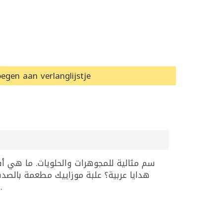
egen aan verlanglijstje
زيتون مع صدف بحري. كيف أنظفها؟ بقماش ناعم جاف. هل متوفرة بأحجام أخرى؟ اسأل عن الطلبات الخاصة.