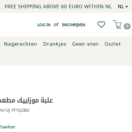
FREE SHIPPING ABOVE 60 EURO WITHIN NL
of
LOG IN
INSCHRIJVEN
0
Nagerechten
Drankjes
Geen eten
Outlet
علبة موزاييك مطع
KU-UJ-7FYQ2BU
Tawfeer