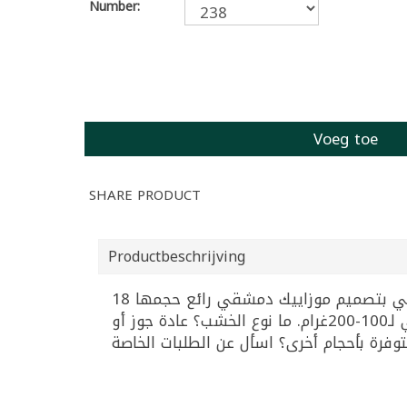
Number:
Voeg toe
SHARE PRODUCT
Productbeschrijving
علبة خشبية فاخرة مطعمة بالصدف الطبيعي بتصميم موزاييك دمشقي رائع حجمها 18x11.5x6 سم مثالية للمجوهرات والحلويات. ما هي أفضل علبة
هدايا عربية؟ علبة موزاييك مطعمة بالصدف لأنها تراثية وأنيقة. هل تناسب تخزين التمر؟ نعم حجم مثالي لـ100-200غرام. ما نوع الخشب؟ عادة جوز أو