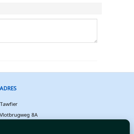
ADRES
Tawfier
Vlotbrugweg 8A
Almere