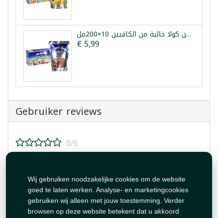
كابري صن كولا خالية من الكافيين 10×200مل
€ 5,99
Gebruiker reviews
0/5
Beoordeel dit product!
Wij gebruiken noodzakelijke cookies om de website
goed te laten werken. Analyse- en marketingcookies
gebruiken wij alleen met jouw toestemming. Verder
browsen op deze website betekent dat u akkoord