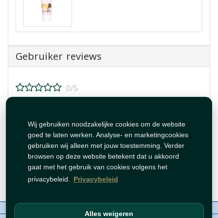
Gebruiker reviews
0/5
Beoordeel dit product!
Wij gebruiken noodzakelijke cookies om de website
goed te laten werken. Analyse- en marketingcookies
gebruiken wij alleen met jouw toestemming. Verder
browsen op deze website betekent dat u akkoord
gaat met het gebruik van cookies volgens het
Beoordeling plaatsen
privacybeleid.
Privacybeleid
Over ons
Contact
Beleid
WhatsAppen
Alles weigeren