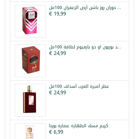
عطر بنت حوران روز باشن أرض الزعفران 100مل
€ 19,99
عطر أسد بوربون او دو بارفيوم لطافة 100مل
€ 24,99
عطر أميرة العرب أسداف 100مل
€ 24,99
كريم مسك الطهارة عصارة بورنا
€ 6,99