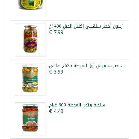
زيتون أخضر سلقيني إكليل الجبل 1400غ
€ 7,99
زيتون أخضر سلقيني أول الغوطة 625غ صافي
€ 3,99
سلطة زيتون الغوطة 600 غرام
€ 4,49