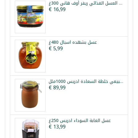
معجون العسل الغذائي ريفر أوف هاني 300غ
€ 16,99
عسل بشهده اسبال 480غ
€ 5,99
عسل طبيعي خلطة السعادة ادريس 1000ملل
€ 89,99
عسل الغابة السوداء ادريس 250غ
€ 13,99