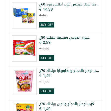
طرد 24 قطعة نودلز قريدس كوب أطلس فود 60غ
€ 14,99
€ 24
38% OFF
حمراء اندومي شعيرية مقلية 80غ
€ 0,59
€ 0,89
34% OFF
كوب نودلز بالدجاج والكاربونارا بولداك 70غ
€ 1,49
€ 3,99
63% OFF
كوب نودلز بالدجاج والجبن بولداك 70غ
€ 1,49