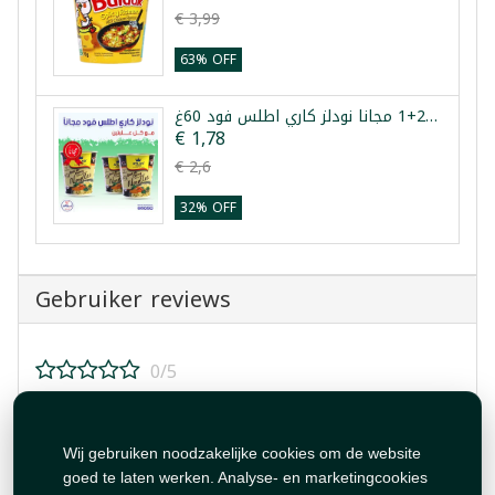
€ 3,99
63% OFF
عرض 2+1 مجانا نودلز كاري اطلس فود 60غ
€ 1,78
€ 2,6
32% OFF
Gebruiker reviews
0/5
Beoordeel dit product!
Wij gebruiken noodzakelijke cookies om de website
goed te laten werken. Analyse- en marketingcookies