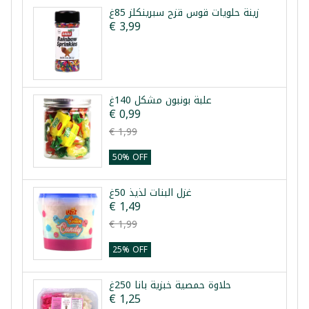
زينة حلويات قوس قزح سبرينكلز 85غ
€ 3,99
علبة بونبون مشكل 140غ
€ 0,99
€ 1,99
50% OFF
غزل البنات لذيذ 50غ
€ 1,49
€ 1,99
25% OFF
حلاوة حمصية خبزية بانا 250غ
€ 1,25