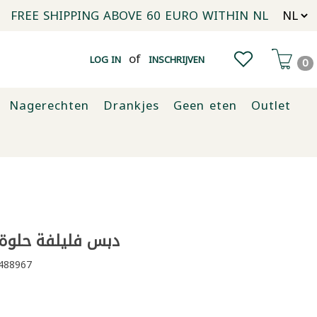
FREE SHIPPING ABOVE 60 EURO WITHIN NL
of
LOG IN
INSCHRIJVEN
0
Nagerechten
Drankjes
Geen eten
Outlet
دبس فليلفة حلوة دان
488967