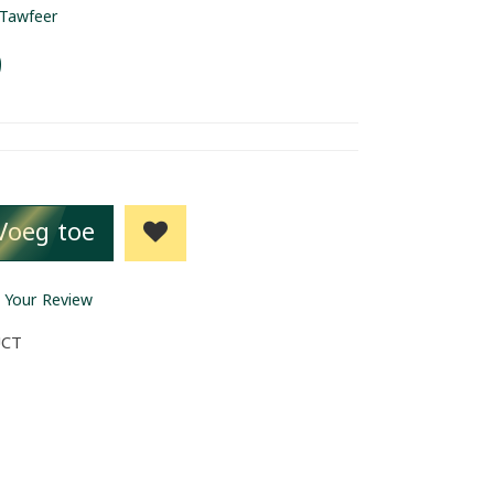
Tawfeer
9
Voeg toe
 Your Review
UCT