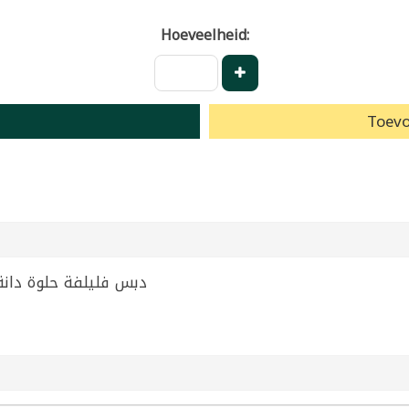
Hoeveelheid:
Toevo
per Paste Sweet Dana 550g | دبس فليلفة حلوة دانة 550غ