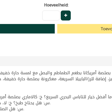
Hoeveelheid:
Toevo
مع خبز، إضافة للرز/الباييلا السريعة، معكرونة بصلصة حارة خ
س: هل يحتاج طبخ؟ ج: لا، جاهز للأكل ويمكن فقط تسخينه حسب الرغبة.
س: هل الصلصة حارة؟ ج: فيها كايين (لمسة حارة خفيفة).