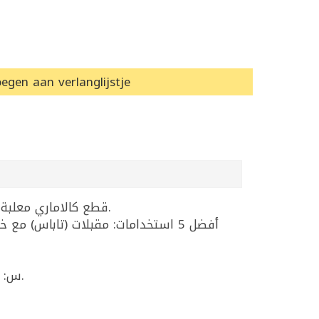
egen aan verlanglijstje
قطع كالاماري معلبة بصلصة أمريكانا بطعم الطماطم والبصل مع لمسة حارة خفيفة، جاهزة للأكل مباشرة أو للتسخين والتقديم.
أفضل 5 استخدامات: مقبلات (تاباس) 
س: ما أفضل خيار للتاباس البحري السريع؟ ج: كالاماري بصلصة أمريكانا بسكمار 111غ جاهز للتقديم خلال دقائق.