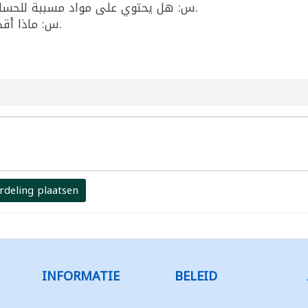
س: هل يحتوي على مواد مسببة للحساسية؟ ج: نعم، يحتوي رخويات (مأكولات بحرية).
س: ماذا أقدّم معه؟ ج: خبز، رز، أو معكرونة لوجبة سريعة.
rdeling plaatsen
INFORMATIE
BELEID