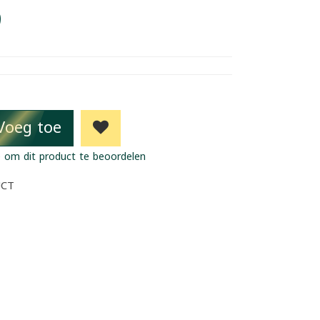
9
Voeg toe
 om dit product te beoordelen
UCT