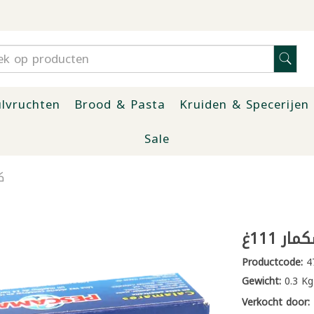
lvruchten
Brood & Pasta
Kruiden & Specerijen
Sale
ك
ر 111غ
Productcode:
4
Gewicht:
0.3 Kg
Verkocht door: